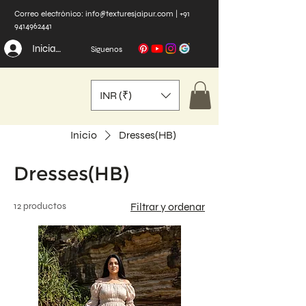
Correo electrónico:
info@texturesjaipur.com
|
+91
9414962441
Iniciar sesión
Síguenos
INR (₹)
Inicio
Dresses(HB)
Dresses(HB)
12 productos
Filtrar y ordenar