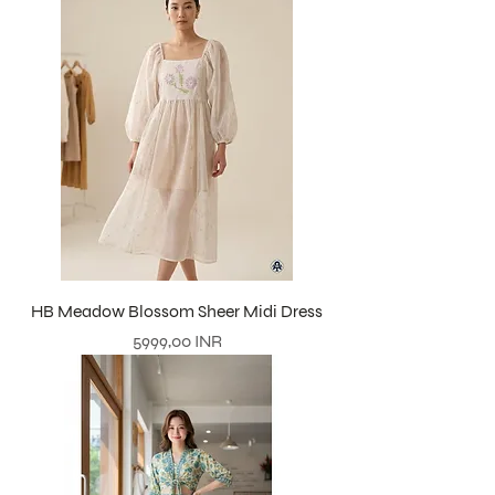
HB Meadow Blossom Sheer Midi Dress
Precio
5999,00 INR