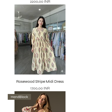
Precio
2200,00 INR
Rosewood Stripe Midi Dress
Precio
1700,00 INR
HandBlock