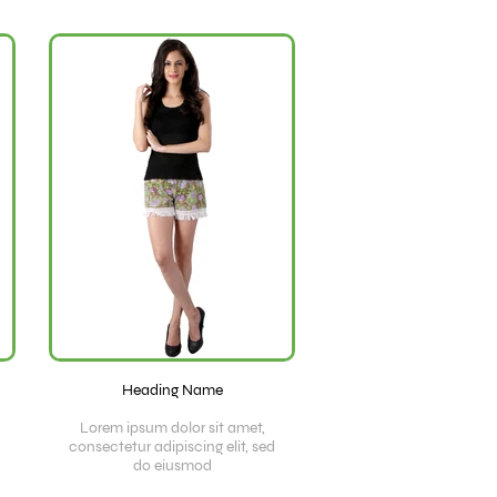
Heading Name
Lorem ipsum dolor sit amet,
consectetur adipiscing elit, sed
do eiusmod