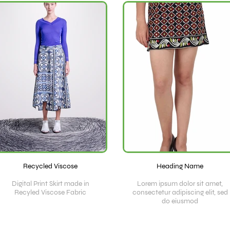
Recycled Viscose
Heading Name
Digital Print Skirt made in
Lorem ipsum dolor sit amet,
Recyled Viscose Fabric
consectetur adipiscing elit, sed
do eiusmod