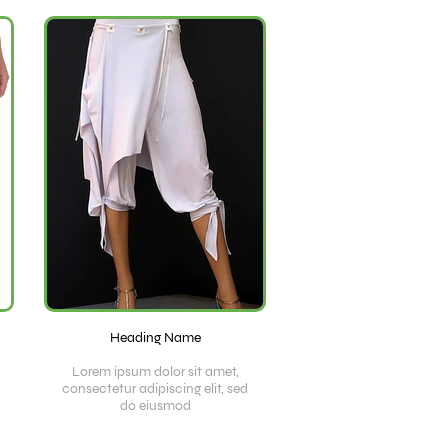
Heading Name
Lorem ipsum dolor sit amet,
consectetur adipiscing elit, sed
do eiusmod