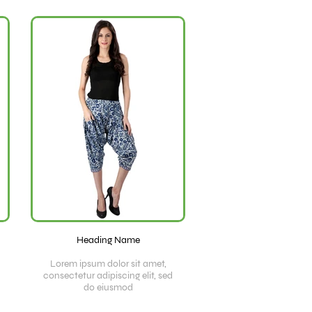
Heading Name
Lorem ipsum dolor sit amet,
consectetur adipiscing elit, sed
do eiusmod