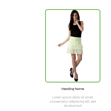
Heading Name
Lorem ipsum dolor sit amet,
consectetur adipiscing elit, sed
do eiusmod