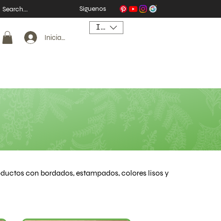
Síguenos
INR (₹)
Iniciar sesión
roductos con bordados, estampados, colores lisos y