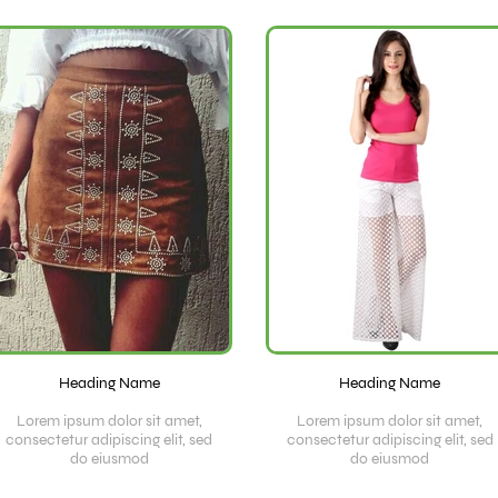
Heading Name
Heading Name
Lorem ipsum dolor sit amet,
Lorem ipsum dolor sit amet,
consectetur adipiscing elit, sed
consectetur adipiscing elit, sed
do eiusmod
do eiusmod