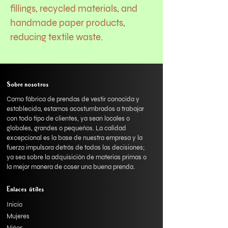
fillings, recycled materials, and
handmade paper products,
reducing textile waste.
Sobre nosotros
Como fábrica de prendas de vestir conocida y
establecida, estamos acostumbrados a trabajar
con todo tipo de clientes, ya sean locales o
globales, grandes o pequeños. La calidad
excepcional es la base de nuestra empresa y la
fuerza impulsora detrás de todas las decisiones;
ya sea sobre la adquisición de materias primas o
la mejor manera de coser una buena prenda.
Enlaces útiles
Inicio
Mujeres
Niños