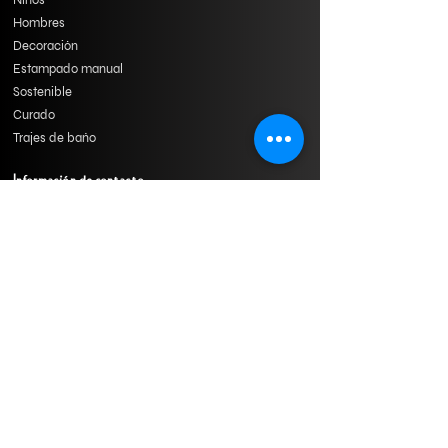
Hombres
Decoración
Estampado manual
Sostenible
Curado
Trajes de baño
Información de contacto
Dirección: Jaipur (Rajasthan), India
¡Llame o envíe un correo electrónico para
cualquier consulta!
+919414962441
texturesclothing@gmail.com
Formulario de consulta
Send us a message and we’ll get back to you shortly.