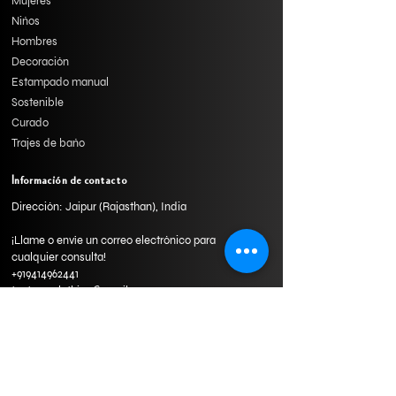
Mujeres
Niños
Hombres
Decoración
Estampado manual
Sostenible
Curado
Trajes de baño
Información de contacto
Dirección: Jaipur (Rajasthan), India
¡Llame o envíe un correo electrónico para
cualquier consulta!
+919414962441
texturesclothing@gmail.com
Formulario de consulta
Send us a message and we’ll get back to you shortly.