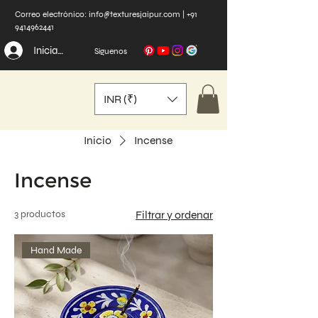
Correo electrónico:
info@texturesjaipur.com
|
+91
9414962441
Iniciar sesión
Síguenos
INR (₹)
Inicio
Incense
Incense
3 productos
Filtrar y ordenar
Hand Made