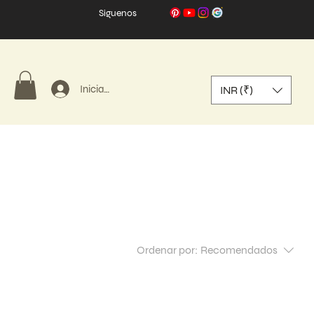
Síguenos
Iniciar sesión
INR (₹)
Ordenar por:
Recomendados