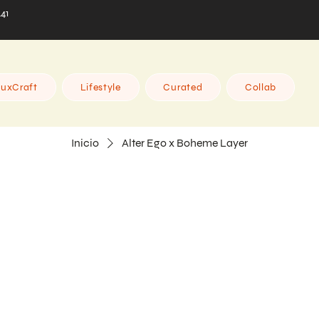
441
uxCraft
Lifestyle
Curated
Collab
Inicio
Alter Ego x Boheme Layer