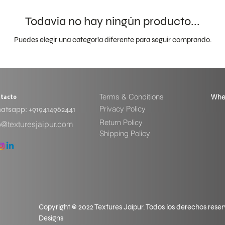
Todavía no hay ningún producto...
Puedes elegir una categoría diferente para seguir comprando.
Terms & Conditions
Whe
tacto
Privacy Policy
tsapp: ​+919414962441
Return Policy
o@texturesjaipur.com
Shipping Policy
Copyright © 2022 Textures Jaipur. Todos los derechos rese
Designs