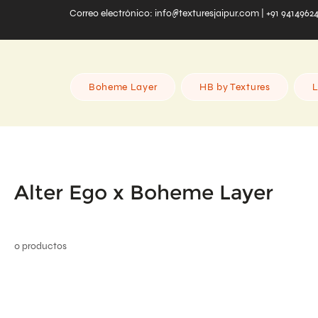
Correo electrónico:
info@texturesjaipur.com
| +91 9414962
Boheme Layer
HB by Textures
L
Alter Ego x Boheme Layer
0 productos