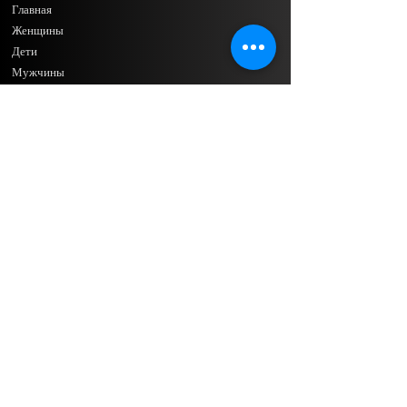
Главная
Женщины
Дети
Мужчины
Декор
Ручная набивка
Устойчивый
Кураторский
Купальники
Контактная информация
Адрес: Джайпур (Раджастхан), Индия
Звоните или пишите по электронной почте
по любым вопросам!
+919414962441
texturesclothing@gmail.com
Форма запроса