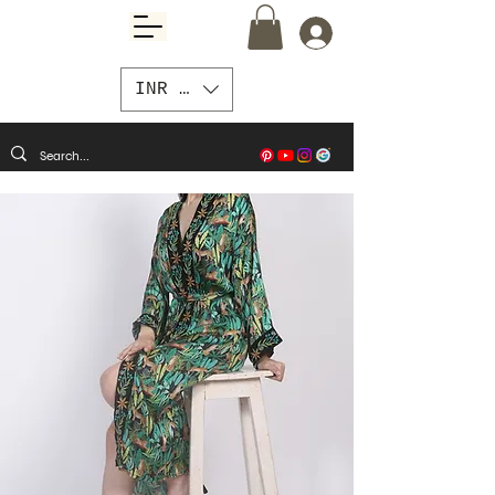
INR (₹)