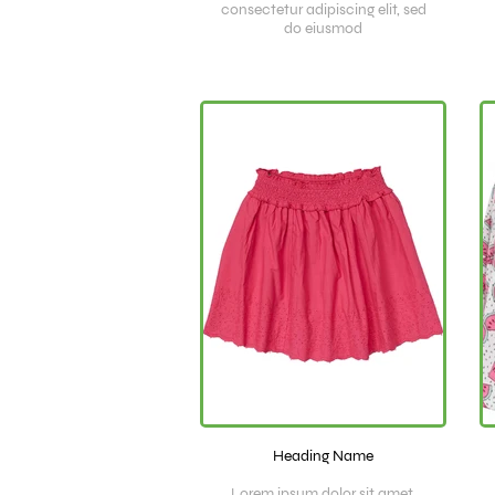
consectetur adipiscing elit, sed
do eiusmod
Heading Name
Lorem ipsum dolor sit amet,