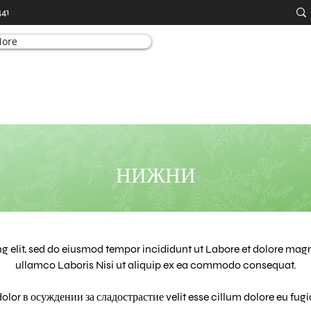
441
ore
НИЖНИ
ng elit, sed do eiusmod tempor incididunt ut Labore et dolore ma
ullamco Laboris Nisi ut aliquip ex ea commodo consequat.
dolor в осуждении за сладострастие velit esse cillum dolore eu fugia