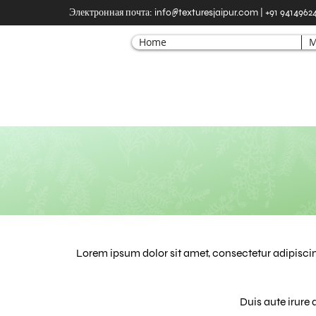
Электронная почта:
info@texturesjaipur.com
| +91 9414962
Home
M
Lorem ipsum dolor sit amet, consectetur adipisci
Duis aute irure 