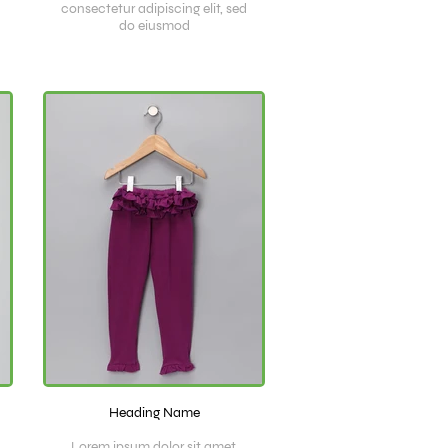
consectetur adipiscing elit, sed
do eiusmod
Heading Name
Lorem ipsum dolor sit amet,