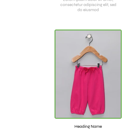
consectetur adipiscing elit, sed
do eiusmod
Heading Name