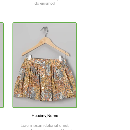
do eiusmod
Heading Name
Lorem ipsum dolor sit amet,