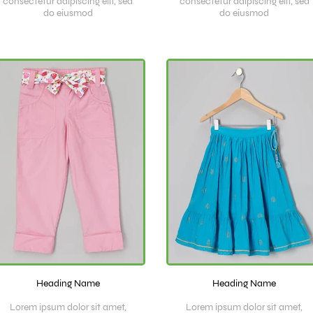
consectetur adipiscing elit, sed
consectetur adipiscing elit, sed
do eiusmod
do eiusmod
Heading Name
Heading Name
Lorem ipsum dolor sit amet,
Lorem ipsum dolor sit amet,