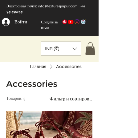
Электронная почта:
info@texturesjaipur.com
|
+91
9414962441
Войти
Следите за
нами
INR (₹)
Главная
Accessories
Accessories
Товаров: 3
Фильтр и сортировка