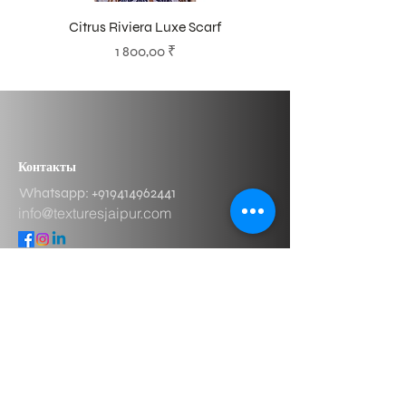
Citrus Riviera Luxe Scarf
Цена
1 800,00 ₹
Контакты
Whatsapp: ​+919414962441
info@texturesjaipur.com
Terms & Conditions
Privacy Policy
Return Policy
Shipping Policy