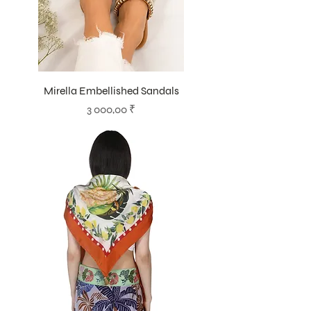
Mirella Embellished Sandals
Цена
3 000,00 ₹