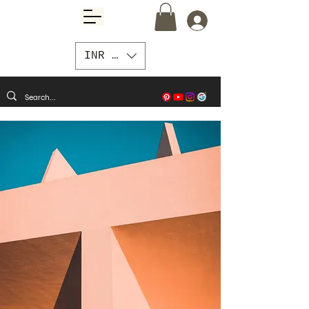
INR (₹)