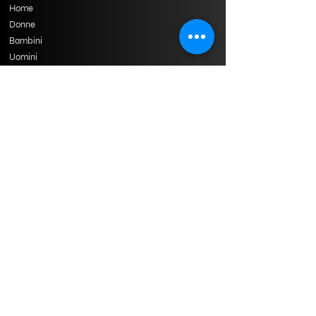
Home
Donne
Bambini
Uomini
Arredamento
Stampa a mano
Sostenibile
Curato
Costumi da bagno
Informazioni di contatto
Indirizzo: Jaipur (Rajasthan), India
Chiama o invia un'email per qualsiasi
domanda!
+919414962441
texturesclothing@gmail.com
Modulo di richiesta