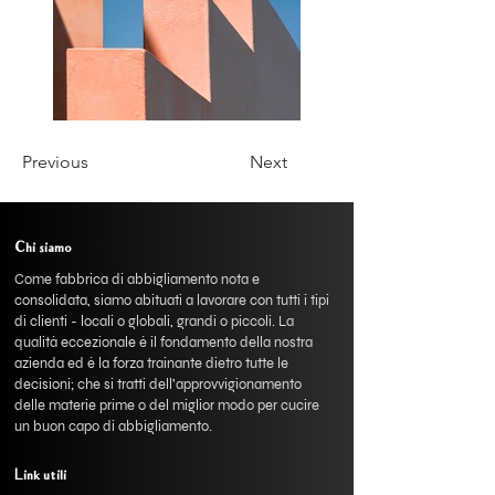
Previous
Next
Chi siamo
Come fabbrica di abbigliamento nota e
consolidata, siamo abituati a lavorare con tutti i tipi
di clienti - locali o globali, grandi o piccoli. La
qualità eccezionale è il fondamento della nostra
azienda ed è la forza trainante dietro tutte le
decisioni; che si tratti dell'approvvigionamento
delle materie prime o del miglior modo per cucire
un buon capo di abbigliamento.
Link utili