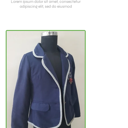
Lorem ipsum dolor sit amet, consectetur
adipiscing elit, sed do eiusmod