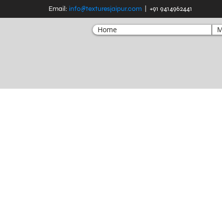
Email:
info@texturesjaipur.com
| +91 9414962441
Home
M