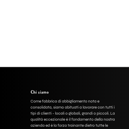
Chi siamo
Come fabbrica di abbigliamento nota e
consolidata, siamo abituati a lavorare con tutti i
tipi di clienti - locali o globali, grandi o piccoli. La
qualità eccezionale è il fondamento della nostra
azienda ed è la forza trainante dietro tutte le