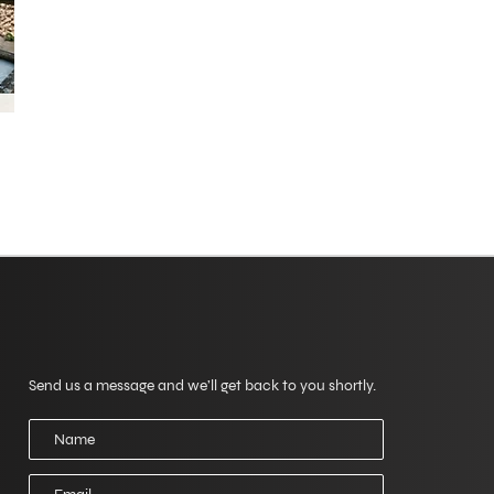
Modulo di richiesta
Send us a message and we’ll get back to you shortly.