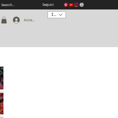
Seguici
INR (₹)
Accedi